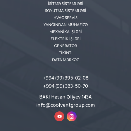
İSİTMƏ SİSTEMLƏRİ
SOYUTMA SİSTEMLƏRİ
HVAC SERVİS
YANĞINDAN MÜHAFİZƏ
MEXANİKA İŞLƏRİ
ELEKTRİK İŞLƏRİ
GENERATOR
TİKİNTİ
DATA MƏRKƏZ
+994 (99) 395-02-08
+994 (99) 383-50-70
BAKI Həsən Əliyev 143A
info@coolventgroup.com