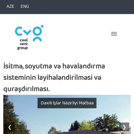
AZE
ENG
İsitmə, soyutma və havalandırma
sisteminin layihələndirilməsi və
quraşdırılması.
Daxili İşlər Nazirliyi Mətbəə
❮
❯